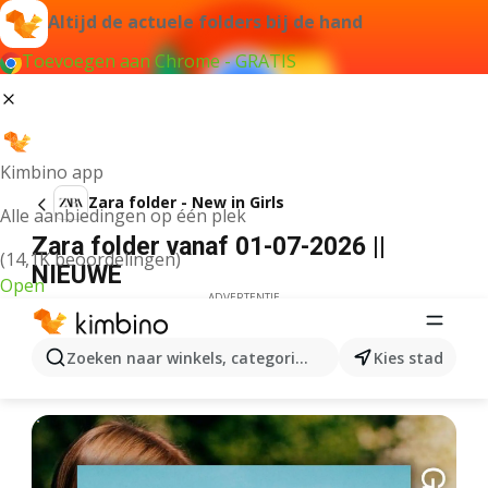
Altijd de actuele folders bij de hand
Toevoegen aan Chrome - GRATIS
Kimbino app
Zara folder - New in Girls
Alle aanbiedingen op één plek
Zara folder vanaf 01-07-2026 ||
(14,1K beoordelingen)
NIEUWE
Open
ADVERTENTIE
Zoeken naar winkels, categorieën, producten...
Kies stad