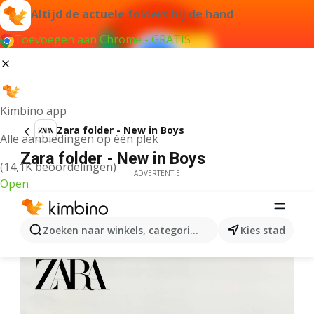
Altijd de actuele folders bij de hand
Toevoegen aan Chrome - GRATIS
Kimbino app
Zara folder - New in Boys
Alle aanbiedingen op één plek
Zara folder - New in Boys
(14,1K beoordelingen)
ADVERTENTIE
Open
Zoeken naar winkels, categorieën, producten...
Kies stad