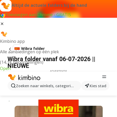
Altijd de actuele folders bij de hand
Toevoegen aan Chrome - GRATIS
Kimbino app
Wibra folder
Alle aanbiedingen op één plek
Wibra folder vanaf 06-07-2026 ||
(14,1K beoordelingen)
NIEUWE
Open
ADVERTENTIE
Zoeken naar winkels, categorieën, producten...
Kies stad