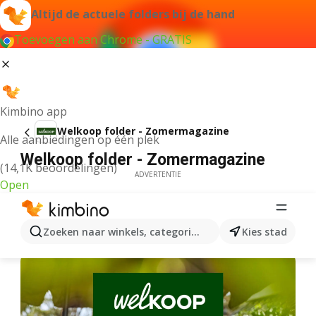
Altijd de actuele folders bij de hand
Toevoegen aan Chrome - GRATIS
Kimbino app
Welkoop folder - Zomermagazine
Alle aanbiedingen op één plek
Welkoop folder - Zomermagazine
(14,1K beoordelingen)
ADVERTENTIE
Open
Zoeken naar winkels, categorieën, producten...
Kies stad