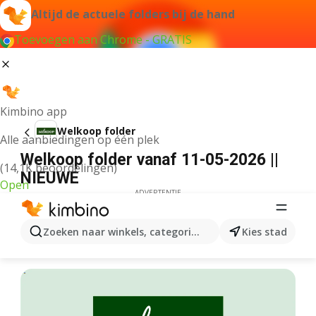
Altijd de actuele folders bij de hand
Toevoegen aan Chrome - GRATIS
Kimbino app
Welkoop folder
Alle aanbiedingen op één plek
Welkoop folder vanaf 11-05-2026 ||
(14,1K beoordelingen)
NIEUWE
Open
ADVERTENTIE
Zoeken naar winkels, categorieën, producten...
Kies stad