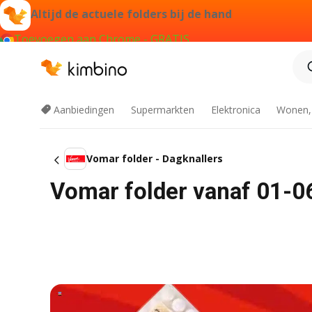
Altijd de actuele folders bij de hand
Toevoegen aan Chrome - GRATIS
Aanbiedingen
Supermarkten
Elektronica
Wonen,
Vomar folder - Dagknallers
Vomar folder vanaf 01-0