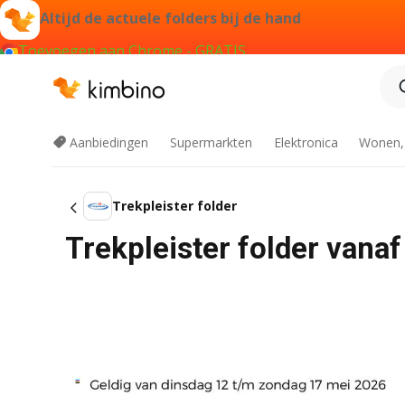
Altijd de actuele folders bij de hand
Toevoegen aan Chrome - GRATIS
Aanbiedingen
Supermarkten
Elektronica
Wonen,
Trekpleister folder
Trekpleister folder vana