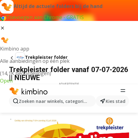
Altijd de actuele folders bij de hand
Toevoegen aan Chrome - GRATIS
Kimbino app
Trekpleister folder
Alle aanbiedingen op één plek
Trekpleister folder vanaf 07-07-2026
(14,1K beoordelingen)
|| NIEUWE
Open
ADVERTENTIE
Zoeken naar winkels, categorieën, producten...
Kies stad