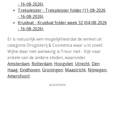
- 16-08-2026)
,
Trekpleister - Trekpleister folder (11-08-2026
- 16-08-2026)
,
Kruidvat - Kruidvat folder week 32 (04-08-2026
- 16-08-2026)
,
Er is natuurlijk een mogelijkheid dat de winkel uit
categorie Drogisterij & Cosmetica waar u in zoekt
Wijhe daar niet aanwezig is.Treur niet - Kijk naar
enkele van de andere steden, waaronder
Amsterdam
,
Rotterdam
,
Hoogvliet
,
Utrecht
,
Den
Haag
,
Eindhoven
,
Groningen
,
Maastricht
,
Nijmegen
,
Amersfoort
.
ADVERTENTIE