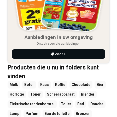
Aanbiedingen in uw omgeving
Ontdek speciale aanbiedingen
Voor u
Producten die u nu in folders kunt
vinden
Melk
Boter
Kaas
Koffie
Chocolade
Bier
Horloge
Toner
Scheerapparaat
Blender
Elektrische tandenborstel
Toilet
Bad
Douche
Lamp
Parfum
Eau de toilette
Bronzer