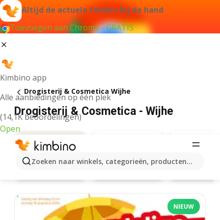
Altijd de actuele folders bij de hand
Toevoegen aan Chrome - GRATIS
Kimbino app
Drogisterij & Cosmetica Wijhe
Alle aanbiedingen op één plek
Drogisterij & Cosmetica - Wijhe
(14,1K beoordelingen)
Open
Zoeken naar winkels, categorieën, producten...
Kruidvat
Da
Aanbiedingen
NIEUW