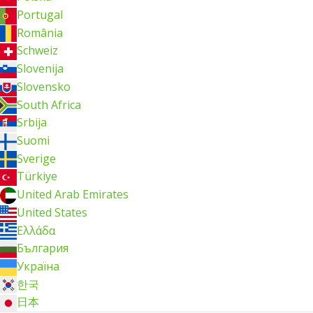
Portugal
România
Schweiz
Slovenija
Slovensko
South Africa
Srbija
Suomi
Sverige
Türkiye
United Arab Emirates
United States
Ελλάδα
България
Україна
한국
日本