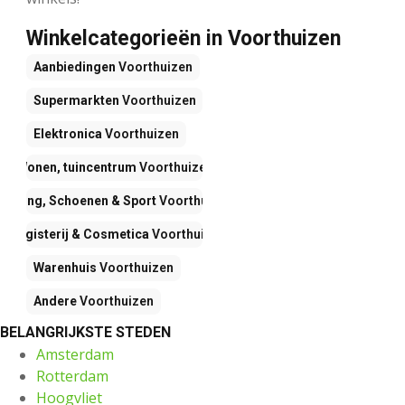
Winkelcategorieën in Voorthuizen
Aanbiedingen
Voorthuizen
Supermarkten
Voorthuizen
Elektronica
Voorthuizen
Wonen, tuincentrum
Voorthuizen
Kleding, Schoenen & Sport
Voorthuizen
Drogisterij & Cosmetica
Voorthuizen
Warenhuis
Voorthuizen
Andere
Voorthuizen
BELANGRIJKSTE STEDEN
Amsterdam
Rotterdam
Hoogvliet