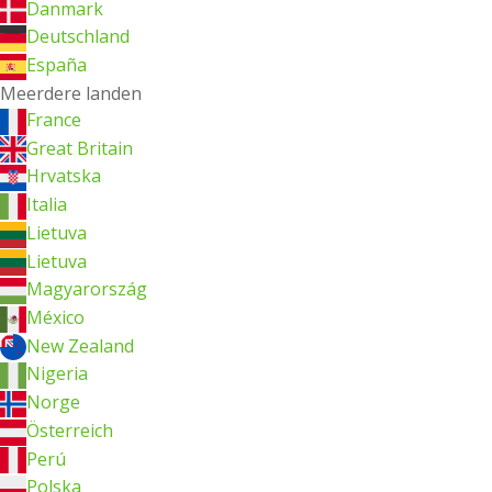
Danmark
Deutschland
España
Meerdere landen
France
Great Britain
Hrvatska
Italia
Lietuva
Lietuva
Magyarország
México
New Zealand
Nigeria
Norge
Österreich
Perú
Polska