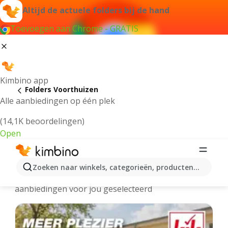
Altijd de actuele folders bij de hand
Toevoegen aan Chrome - GRATIS
Kimbino app
Folders Voorthuizen
Alle aanbiedingen op één plek
(14,1K beoordelingen)
Open
Voorthuizen - Meest recente folders
Zoeken naar winkels, categorieën, producten...
We hebben de laatste en meest populaire
aanbiedingen voor jou geselecteerd