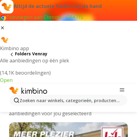
Altijd de actuele folders bij de hand
Toevoegen aan Chrome - GRATIS
Kimbino app
Folders Venray
Alle aanbiedingen op één plek
(14,1K beoordelingen)
Open
Venray - Meest recente folders
Zoeken naar winkels, categorieën, producten...
We hebben de laatste en meest populaire
aanbiedingen voor jou geselecteerd