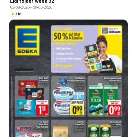
Lidl folder week 32
03-08-2026
-
09-08-2026
Lidl