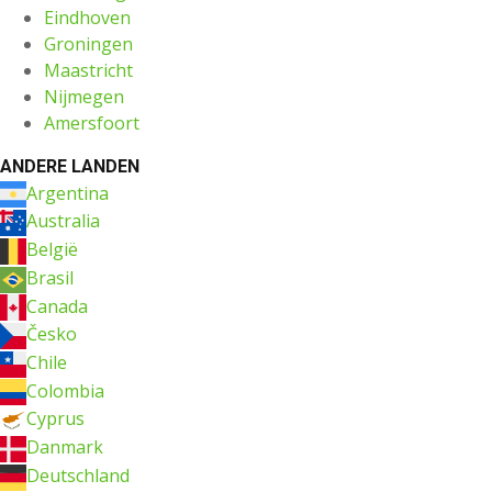
Eindhoven
Groningen
Maastricht
Nijmegen
Amersfoort
ANDERE LANDEN
Argentina
Australia
België
Brasil
Canada
Česko
Chile
Colombia
Cyprus
Danmark
Deutschland