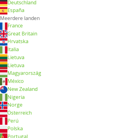
Deutschland
España
Meerdere landen
France
Great Britain
Hrvatska
Italia
Lietuva
Lietuva
Magyarország
México
New Zealand
Nigeria
Norge
Österreich
Perú
Polska
Portugal