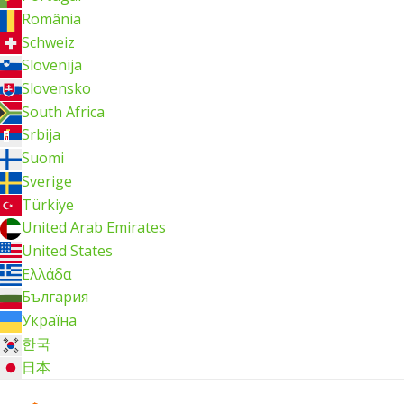
România
Schweiz
Slovenija
Slovensko
South Africa
Srbija
Suomi
Sverige
Türkiye
United Arab Emirates
United States
Ελλάδα
България
Україна
한국
日本