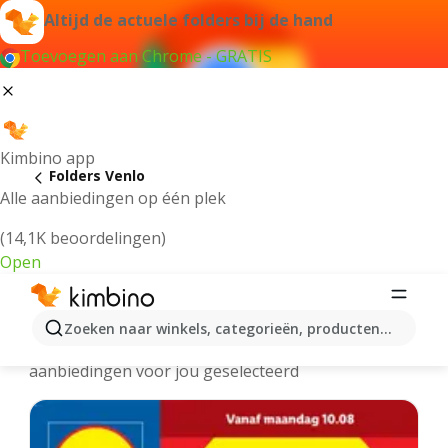
Altijd de actuele folders bij de hand
Toevoegen aan Chrome - GRATIS
Kimbino app
Folders Venlo
Alle aanbiedingen op één plek
(14,1K beoordelingen)
Open
Venlo - Meest recente folders
Zoeken naar winkels, categorieën, producten...
We hebben de laatste en meest populaire
aanbiedingen voor jou geselecteerd