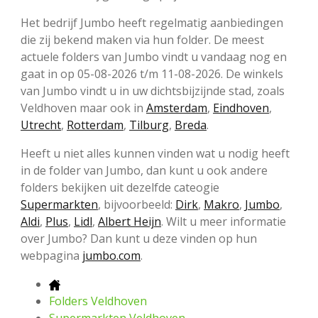
Het bedrijf Jumbo heeft regelmatig aanbiedingen
die zij bekend maken via hun folder. De meest
actuele folders van Jumbo vindt u vandaag nog en
gaat in op 05-08-2026 t/m 11-08-2026. De winkels
van Jumbo vindt u in uw dichtsbijzijnde stad, zoals
Veldhoven maar ook in
Amsterdam
,
Eindhoven
,
Utrecht
,
Rotterdam
,
Tilburg
,
Breda
.
Heeft u niet alles kunnen vinden wat u nodig heeft
in de folder van Jumbo, dan kunt u ook andere
folders bekijken uit dezelfde cateogie
Supermarkten
, bijvoorbeeld:
Dirk
,
Makro
,
Jumbo
,
Aldi
,
Plus
,
Lidl
,
Albert Heijn
. Wilt u meer informatie
over Jumbo? Dan kunt u deze vinden op hun
webpagina
jumbo.com
.
Folders Veldhoven