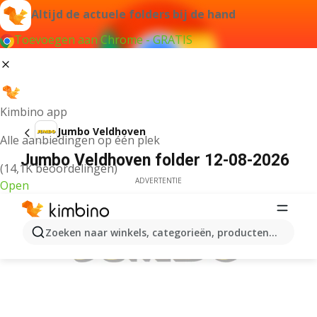
Altijd de actuele folders bij de hand
Toevoegen aan Chrome - GRATIS
Kimbino app
Jumbo Veldhoven
Alle aanbiedingen op één plek
Jumbo Veldhoven folder 12-08-2026
(14,1K beoordelingen)
ADVERTENTIE
Open
Zoeken naar winkels, categorieën, producten...