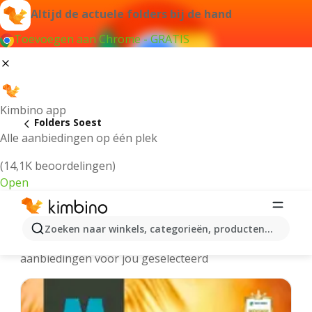
Altijd de actuele folders bij de hand
Toevoegen aan Chrome - GRATIS
Kimbino app
Folders Soest
Alle aanbiedingen op één plek
(14,1K beoordelingen)
Open
Soest - Meest recente folders
Zoeken naar winkels, categorieën, producten...
We hebben de laatste en meest populaire
aanbiedingen voor jou geselecteerd