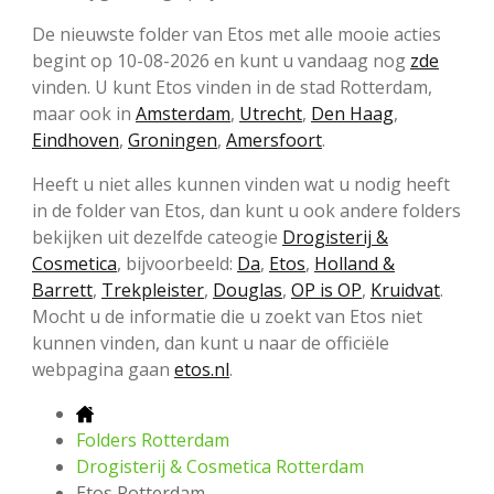
De nieuwste folder van Etos met alle mooie acties
begint op 10-08-2026 en kunt u vandaag nog
zde
vinden. U kunt Etos vinden in de stad Rotterdam,
maar ook in
Amsterdam
,
Utrecht
,
Den Haag
,
Eindhoven
,
Groningen
,
Amersfoort
.
Heeft u niet alles kunnen vinden wat u nodig heeft
in de folder van Etos, dan kunt u ook andere folders
bekijken uit dezelfde cateogie
Drogisterij &
Cosmetica
, bijvoorbeeld:
Da
,
Etos
,
Holland &
Barrett
,
Trekpleister
,
Douglas
,
OP is OP
,
Kruidvat
.
Mocht u de informatie die u zoekt van Etos niet
kunnen vinden, dan kunt u naar de officiële
webpagina gaan
etos.nl
.
Folders Rotterdam
Drogisterij & Cosmetica Rotterdam
Etos Rotterdam