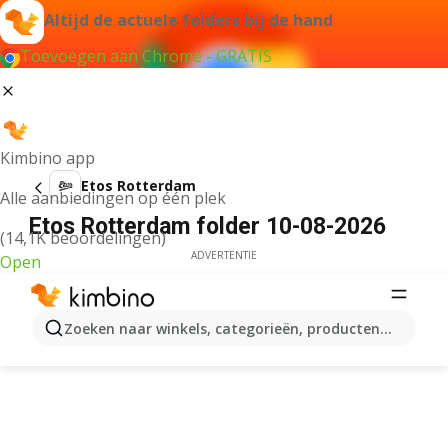
Altijd de actuele folders bij de hand
Toevoegen aan Chrome - GRATIS
Kimbino app
Etos Rotterdam
Alle aanbiedingen op één plek
Etos Rotterdam folder 10-08-2026
(14,1K beoordelingen)
ADVERTENTIE
Open
Zoeken naar winkels, categorieën, producten...