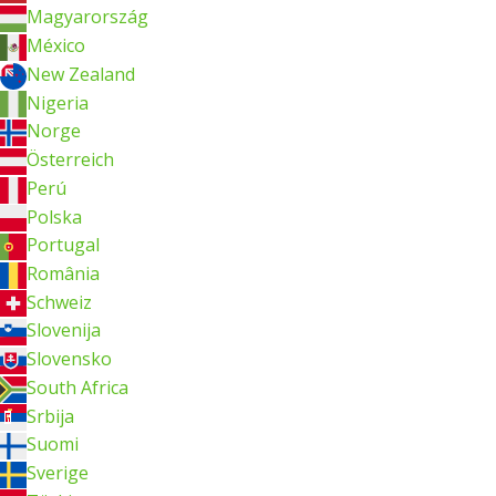
Magyarország
México
New Zealand
Nigeria
Norge
Österreich
Perú
Polska
Portugal
România
Schweiz
Slovenija
Slovensko
South Africa
Srbija
Suomi
Sverige