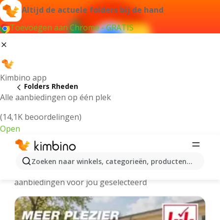
Altijd de actuele folders bij de hand
Toevoegen aan Chrome - GRATIS
Kimbino app
Folders Rheden
Alle aanbiedingen op één plek
(14,1K beoordelingen)
Open
Rheden - Meest recente folders
Zoeken naar winkels, categorieën, producten...
We hebben de laatste en meest populaire
aanbiedingen voor jou geselecteerd