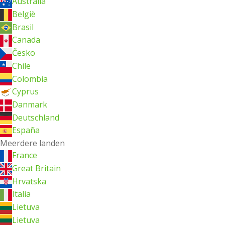
Australia
België
Brasil
Canada
Česko
Chile
Colombia
Cyprus
Danmark
Deutschland
España
Meerdere landen
France
Great Britain
Hrvatska
Italia
Lietuva
Lietuva