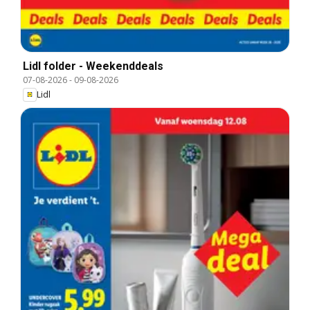
Lidl folder - Weekenddeals
07-08-2026
-
09-08-2026
Lidl