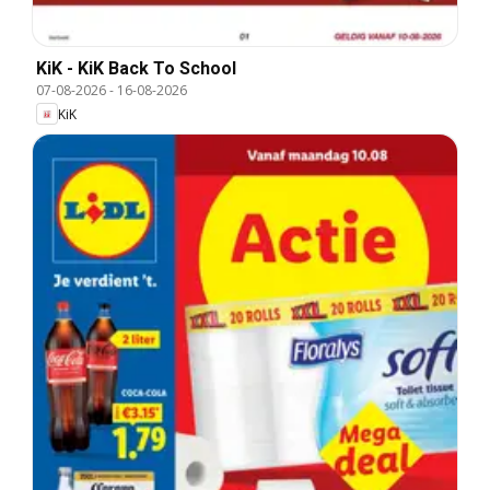
KiK - KiK Back To School
07-08-2026
-
16-08-2026
KiK