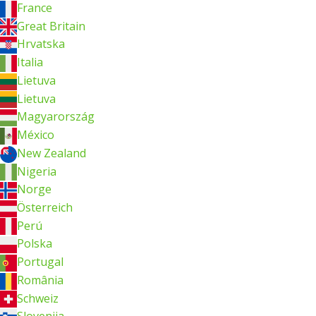
France
Great Britain
Hrvatska
Italia
Lietuva
Lietuva
Magyarország
México
New Zealand
Nigeria
Norge
Österreich
Perú
Polska
Portugal
România
Schweiz