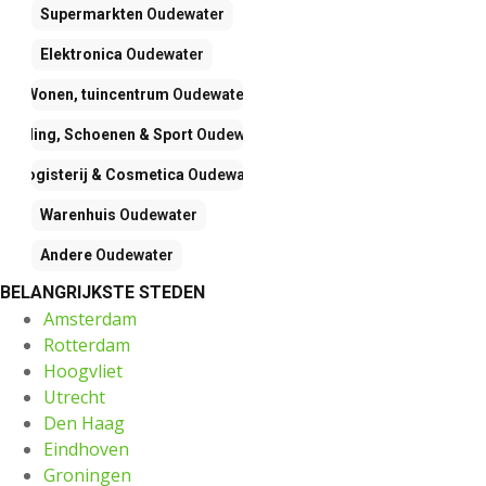
Supermarkten
Oudewater
Elektronica
Oudewater
Wonen, tuincentrum
Oudewater
Kleding, Schoenen & Sport
Oudewater
Drogisterij & Cosmetica
Oudewater
Warenhuis
Oudewater
Andere
Oudewater
BELANGRIJKSTE STEDEN
Amsterdam
Rotterdam
Hoogvliet
Utrecht
Den Haag
Eindhoven
Groningen