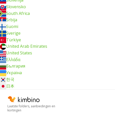
Slovenija
Slovensko
South Africa
Srbija
Suomi
Sverige
Türkiye
United Arab Emirates
United States
Ελλάδα
България
Україна
한국
日本
Laatste folders, aanbiedingen en
kortingen