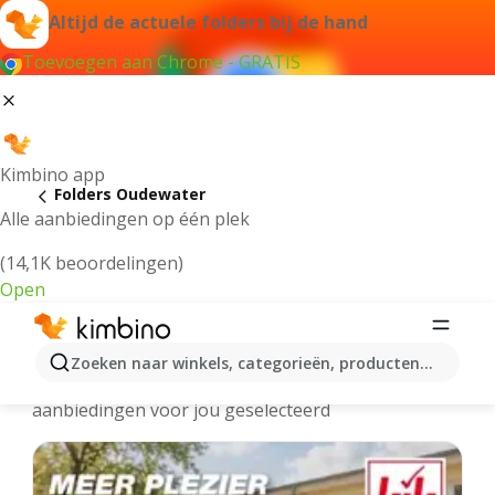
Altijd de actuele folders bij de hand
Toevoegen aan Chrome - GRATIS
Kimbino app
Folders Oudewater
Alle aanbiedingen op één plek
(14,1K beoordelingen)
Open
Oudewater - Meest recente folders
Zoeken naar winkels, categorieën, producten...
We hebben de laatste en meest populaire
aanbiedingen voor jou geselecteerd