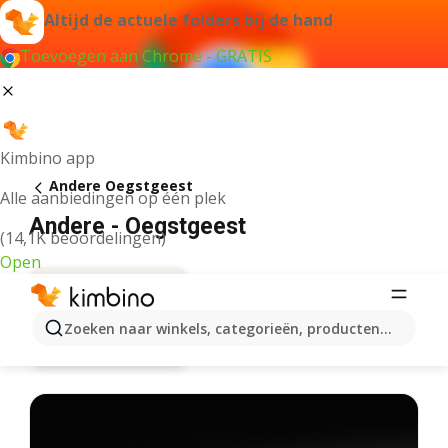
Altijd de actuele folders bij de hand
Toevoegen aan Chrome - GRATIS
Kimbino app
Andere Oegstgeest
Alle aanbiedingen op één plek
Andere - Oegstgeest
(14,1K beoordelingen)
Open
Zoeken naar winkels, categorieën, producten...
Aanbiedingen