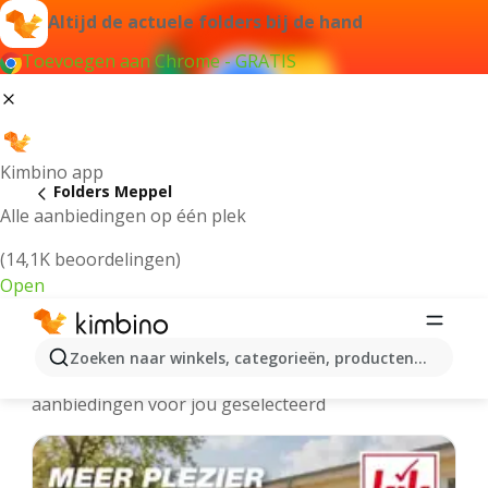
Altijd de actuele folders bij de hand
Toevoegen aan Chrome - GRATIS
Kimbino app
Folders Meppel
Alle aanbiedingen op één plek
(14,1K beoordelingen)
Open
Meppel - Meest recente folders
Zoeken naar winkels, categorieën, producten...
We hebben de laatste en meest populaire
aanbiedingen voor jou geselecteerd