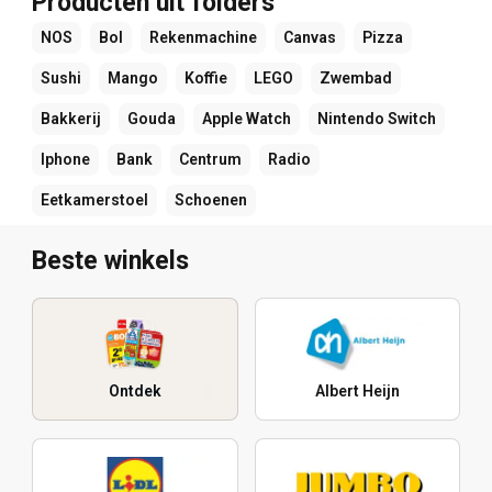
Producten uit folders
NOS
Bol
Rekenmachine
Canvas
Pizza
Sushi
Mango
Koffie
LEGO
Zwembad
Bakkerij
Gouda
Apple Watch
Nintendo Switch
Iphone
Bank
Centrum
Radio
Eetkamerstoel
Schoenen
Beste winkels
Ontdek
Albert Heijn