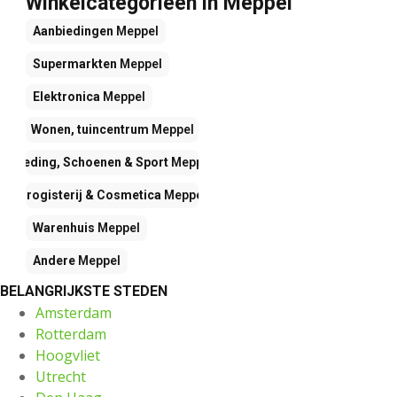
Winkelcategorieën in Meppel
Aanbiedingen
Meppel
Supermarkten
Meppel
Elektronica
Meppel
Wonen, tuincentrum
Meppel
Kleding, Schoenen & Sport
Meppel
Drogisterij & Cosmetica
Meppel
Warenhuis
Meppel
Andere
Meppel
BELANGRIJKSTE STEDEN
Amsterdam
Rotterdam
Hoogvliet
Utrecht