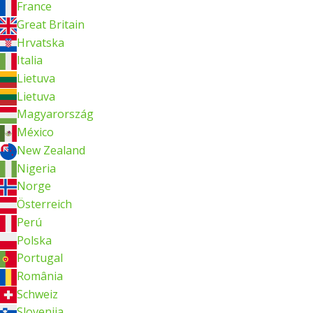
France
Great Britain
Hrvatska
Italia
Lietuva
Lietuva
Magyarország
México
New Zealand
Nigeria
Norge
Österreich
Perú
Polska
Portugal
România
Schweiz
Slovenija