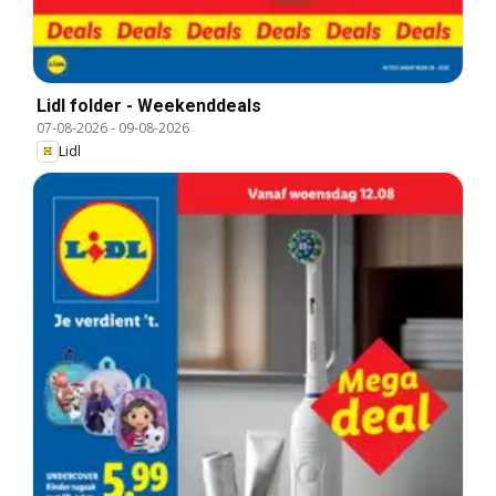
Lidl folder - Weekenddeals
07-08-2026
-
09-08-2026
Lidl