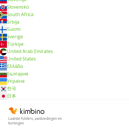
Slovensko
South Africa
Srbija
Suomi
Sverige
Türkiye
United Arab Emirates
United States
Ελλάδα
България
Україна
한국
日本
Laatste folders, aanbiedingen en
kortingen