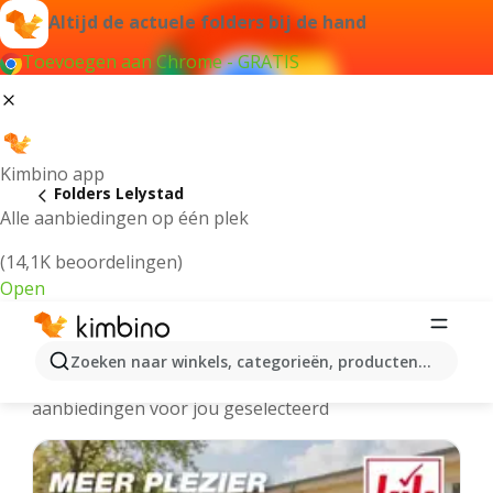
Altijd de actuele folders bij de hand
Toevoegen aan Chrome - GRATIS
Kimbino app
Folders Lelystad
Alle aanbiedingen op één plek
(14,1K beoordelingen)
Open
Lelystad - Meest recente folders
Zoeken naar winkels, categorieën, producten...
We hebben de laatste en meest populaire
aanbiedingen voor jou geselecteerd