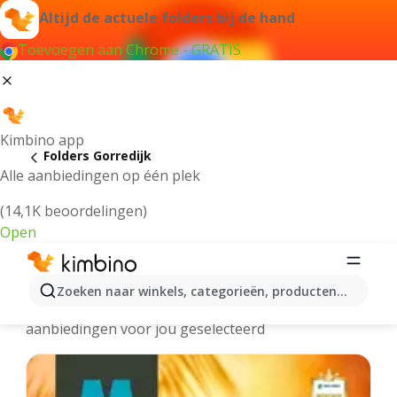
Altijd de actuele folders bij de hand
Toevoegen aan Chrome - GRATIS
Kimbino app
Folders Gorredijk
Alle aanbiedingen op één plek
(14,1K beoordelingen)
Open
Gorredijk - Meest recente folders
Zoeken naar winkels, categorieën, producten...
We hebben de laatste en meest populaire
aanbiedingen voor jou geselecteerd