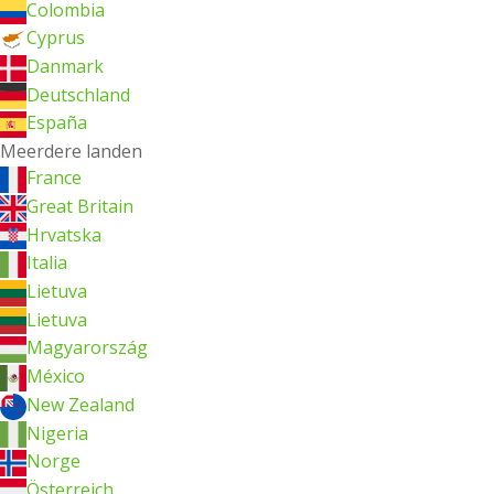
Colombia
Cyprus
Danmark
Deutschland
España
Meerdere landen
France
Great Britain
Hrvatska
Italia
Lietuva
Lietuva
Magyarország
México
New Zealand
Nigeria
Norge
Österreich