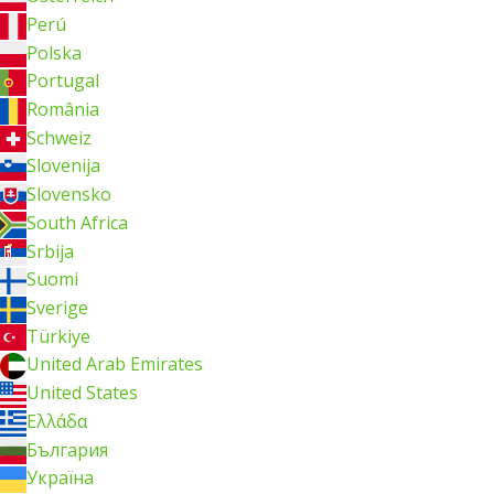
Perú
Polska
Portugal
România
Schweiz
Slovenija
Slovensko
South Africa
Srbija
Suomi
Sverige
Türkiye
United Arab Emirates
United States
Ελλάδα
България
Україна