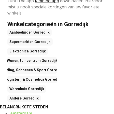
kunt u de app
Kimbino app
downloaden. Hierdoor
mist u nooit speciale kortingen van uw favoriete
winkels!
Winkelcategorieën in Gorredijk
Aanbiedingen
Gorredijk
Supermarkten
Gorredijk
Elektronica
Gorredijk
Wonen, tuincentrum
Gorredijk
Kleding, Schoenen & Sport
Gorredijk
Drogisterij & Cosmetica
Gorredijk
Warenhuis
Gorredijk
Andere
Gorredijk
BELANGRIJKSTE STEDEN
Amsterdam