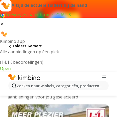
Altijd de actuele folders bij de hand
Toevoegen aan Chrome - GRATIS
Kimbino app
Folders Gemert
Alle aanbiedingen op één plek
(14,1K beoordelingen)
Open
Gemert - Meest recente folders
Zoeken naar winkels, categorieën, producten...
We hebben de laatste en meest populaire
aanbiedingen voor jou geselecteerd