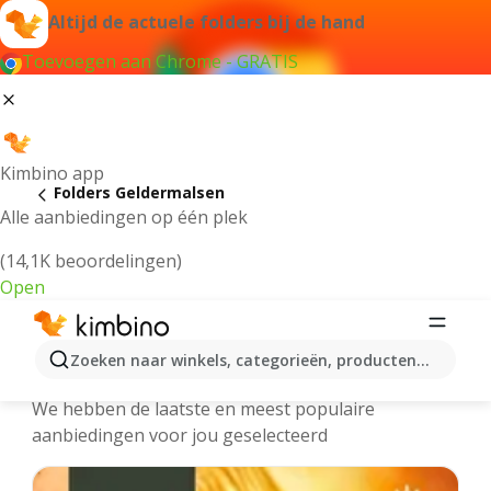
Altijd de actuele folders bij de hand
Toevoegen aan Chrome - GRATIS
Kimbino app
Folders Geldermalsen
Alle aanbiedingen op één plek
(14,1K beoordelingen)
Open
Geldermalsen - Meest recente
Zoeken naar winkels, categorieën, producten...
folders
We hebben de laatste en meest populaire
aanbiedingen voor jou geselecteerd