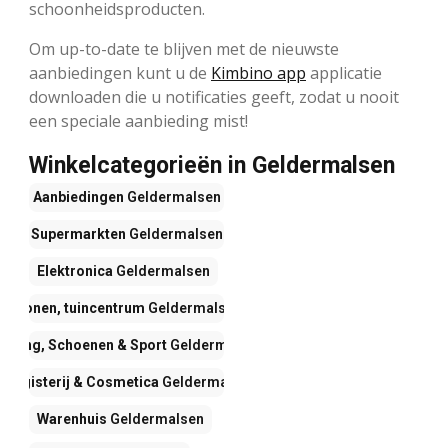
schoonheidsproducten.
Om up-to-date te blijven met de nieuwste
aanbiedingen kunt u de
Kimbino app
applicatie
downloaden die u notificaties geeft, zodat u nooit
een speciale aanbieding mist!
Winkelcategorieën in Geldermalsen
Aanbiedingen
Geldermalsen
Supermarkten
Geldermalsen
Elektronica
Geldermalsen
Wonen, tuincentrum
Geldermalsen
leding, Schoenen & Sport
Geldermalsen
Drogisterij & Cosmetica
Geldermalsen
Warenhuis
Geldermalsen