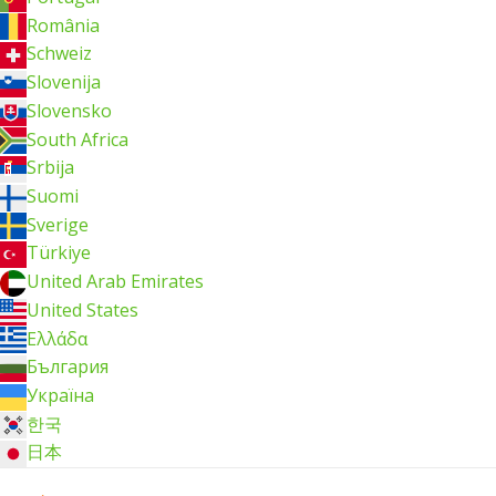
România
Schweiz
Slovenija
Slovensko
South Africa
Srbija
Suomi
Sverige
Türkiye
United Arab Emirates
United States
Ελλάδα
България
Україна
한국
日本