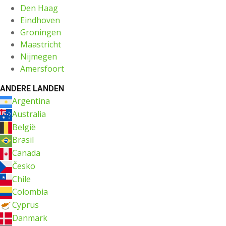
Den Haag
Eindhoven
Groningen
Maastricht
Nijmegen
Amersfoort
ANDERE LANDEN
Argentina
Australia
België
Brasil
Canada
Česko
Chile
Colombia
Cyprus
Danmark