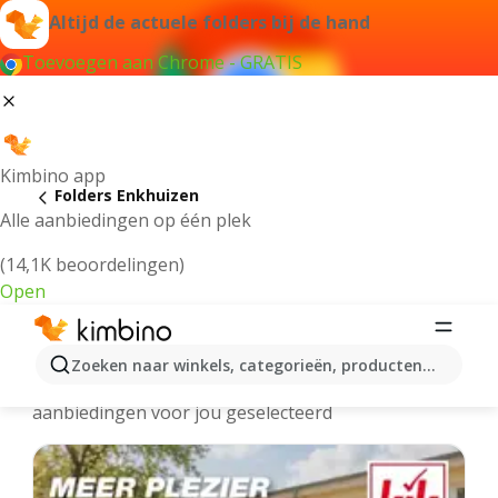
Altijd de actuele folders bij de hand
Toevoegen aan Chrome - GRATIS
Kimbino app
Folders Enkhuizen
Alle aanbiedingen op één plek
(14,1K beoordelingen)
Open
Enkhuizen - Meest recente folders
Zoeken naar winkels, categorieën, producten...
We hebben de laatste en meest populaire
aanbiedingen voor jou geselecteerd