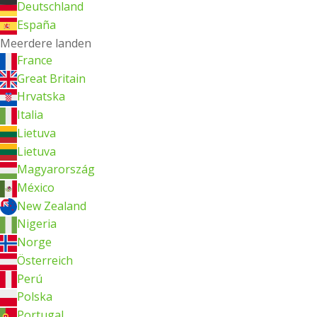
Deutschland
España
Meerdere landen
France
Great Britain
Hrvatska
Italia
Lietuva
Lietuva
Magyarország
México
New Zealand
Nigeria
Norge
Österreich
Perú
Polska
Portugal