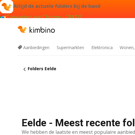
Altijd de actuele folders bij de hand
Toevoegen aan Chrome - GRATIS
Aanbiedingen
Supermarkten
Elektronica
Wonen,
Folders Eelde
Eelde - Meest recente fo
We hebben de laatste en meest populaire aanbied