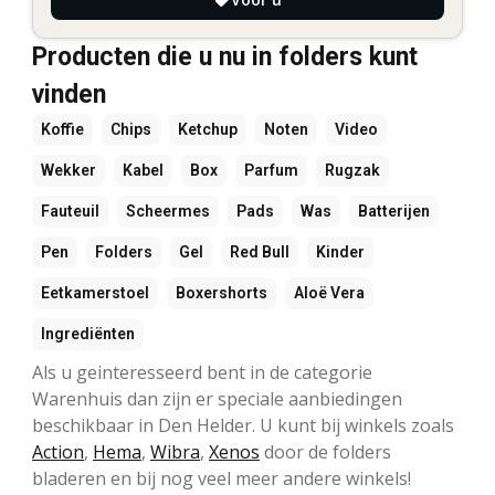
Producten die u nu in folders kunt
vinden
Koffie
Chips
Ketchup
Noten
Video
Wekker
Kabel
Box
Parfum
Rugzak
Fauteuil
Scheermes
Pads
Was
Batterijen
Pen
Folders
Gel
Red Bull
Kinder
Eetkamerstoel
Boxershorts
Aloë Vera
Ingrediënten
Als u geinteresseerd bent in de categorie
Warenhuis dan zijn er speciale aanbiedingen
beschikbaar in Den Helder. U kunt bij winkels zoals
Action
,
Hema
,
Wibra
,
Xenos
door de folders
bladeren en bij nog veel meer andere winkels!