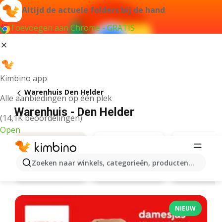
Altijd de actuele folders bij de hand
Toevoegen aan Chrome - GRATIS
Kimbino app
Warenhuis Den Helder
Alle aanbiedingen op één plek
Warenhuis - Den Helder
(14,1K beoordelingen)
Open
Zoeken naar winkels, categorieën, producten...
Action
Hema
Aanbiedingen
NIEUW