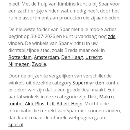
biedt. Met de hulp van Kimbino kunt u bij Spar voor
een zacht prijsje vinden wat u nodig heeft door het
ruime assortiment aan producten die zij aanbieden.
De nieuwste folder van Spar met alle mooie acties
begint op 30-07-2026 en kunt u vandaag nog
zde
vinden. De winkels van Spar vindt u in uw
dichtsbijzijnde stad, zoals Breda maar ook in
Rotterdam
,
Amsterdam
,
Den Haag
,
Utrecht
,
Nijmegen
,
Zwolle
.
Door de prijzen te vergelijken van verschillende
winkels uit dezelfde category
Supermarkten
kunt u
er zeker van zijn dat u een goede deal maakt. Een
aantal winkels in deze categorie zijn
Dirk
,
Makro
,
Jumbo
,
Aldi
,
Plus
,
Lidl
,
Albert Heijn
. Mocht u de
informatie die u zoekt van Spar niet kunnen vinden,
dan kunt u naar de officiële webpagina gaan
spar.nl
.