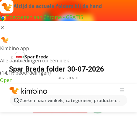
Altijd de actuele folders bij de hand
Toevoegen aan Chrome - GRATIS
Kimbino app
Spar Breda
Alle aanbiedingen op één plek
Spar Breda folder 30-07-2026
(14,1K beoordelingen)
ADVERTENTIE
Open
Zoeken naar winkels, categorieën, producten...