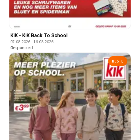
KiK - KiK Back To School
07-08-2026
-
16-08-2026
Gesponsord
BESTE