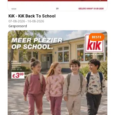
KiK - KiK Back To School
07-08-2026
-
16-08-2026
Gesponsord
BESTE