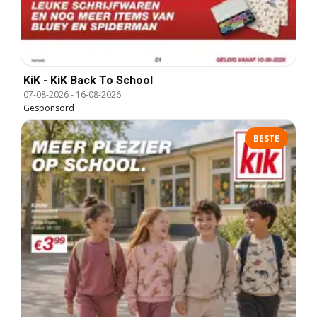
KiK - KiK Back To School
07-08-2026
-
16-08-2026
Gesponsord
BESTE