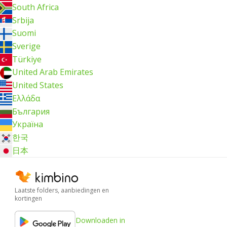
South Africa
Srbija
Suomi
Sverige
Türkiye
United Arab Emirates
United States
Ελλάδα
България
Україна
한국
日本
Laatste folders, aanbiedingen en
kortingen
Downloaden in