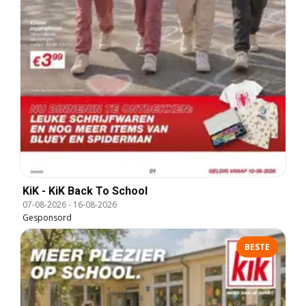
KiK - KiK Back To School
07-08-2026
-
16-08-2026
Gesponsord
BESTE