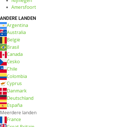
Nijmegen
Amersfoort
ANDERE LANDEN
Argentina
Australia
België
Brasil
Canada
Česko
Chile
Colombia
Cyprus
Danmark
Deutschland
España
Meerdere landen
France
Great Britain