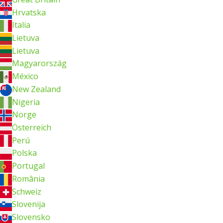
Hrvatska
Italia
Lietuva
Lietuva
Magyarország
México
New Zealand
Nigeria
Norge
Österreich
Perú
Polska
Portugal
România
Schweiz
Slovenija
Slovensko