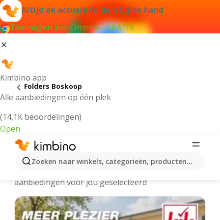
Altijd de actuele folders bij de hand
Toevoegen aan Chrome - GRATIS
Kimbino app
Folders Boskoop
Alle aanbiedingen op één plek
(14,1K beoordelingen)
Open
Boskoop - Meest recente folders
Zoeken naar winkels, categorieën, producten...
We hebben de laatste en meest populaire
aanbiedingen voor jou geselecteerd