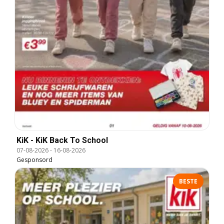
KiK - KiK Back To School
07-08-2026
-
16-08-2026
Gesponsord
BESTE