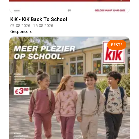
KiK - KiK Back To School
07-08-2026
-
16-08-2026
Gesponsord
BESTE