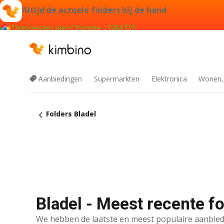
Altijd de actuele folders bij de hand
Toevoegen aan Chrome - GRATIS
Aanbiedingen
Supermarkten
Elektronica
Wonen,
Folders Bladel
Bladel - Meest recente f
We hebben de laatste en meest populaire aanbied