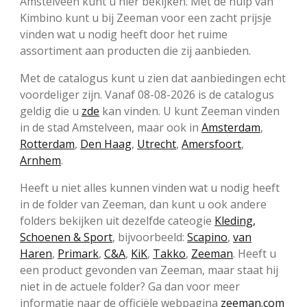
Amstelveen kunt u hier bekijken. Met de hulp van
Kimbino kunt u bij Zeeman voor een zacht prijsje
vinden wat u nodig heeft door het ruime
assortiment aan producten die zij aanbieden.
Met de catalogus kunt u zien dat aanbiedingen echt
voordeliger zijn. Vanaf 08-08-2026 is de catalogus
geldig die u
zde
kan vinden. U kunt Zeeman vinden
in de stad Amstelveen, maar ook in
Amsterdam
,
Rotterdam
,
Den Haag
,
Utrecht
,
Amersfoort
,
Arnhem
.
Heeft u niet alles kunnen vinden wat u nodig heeft
in de folder van Zeeman, dan kunt u ook andere
folders bekijken uit dezelfde cateogie
Kleding,
Schoenen & Sport
, bijvoorbeeld:
Scapino
,
van
Haren
,
Primark
,
C&A
,
KiK
,
Takko
,
Zeeman
. Heeft u
een product gevonden van Zeeman, maar staat hij
niet in de actuele folder? Ga dan voor meer
informatie naar de officiële webpagina
zeeman.com