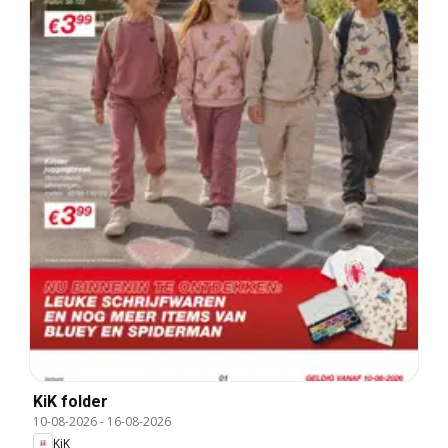
KiK folder
10-08-2026
-
16-08-2026
KiK