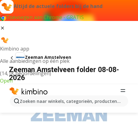
Altijd de actuele folders bij de hand
Toevoegen aan Chrome - GRATIS
Kimbino app
Zeeman Amstelveen
Alle aanbiedingen op één plek
Zeeman Amstelveen folder 08-08-
(14,1K beoordelingen)
2026
Open
ADVERTENTIE
Zoeken naar winkels, categorieën, producten...