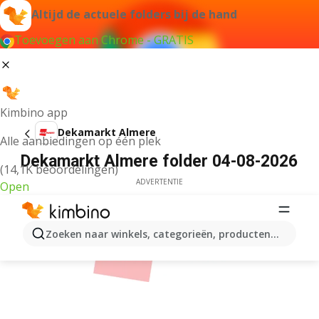
Altijd de actuele folders bij de hand
Toevoegen aan Chrome - GRATIS
Kimbino app
Dekamarkt Almere
Alle aanbiedingen op één plek
Dekamarkt Almere folder 04-08-2026
(14,1K beoordelingen)
ADVERTENTIE
Open
Zoeken naar winkels, categorieën, producten...