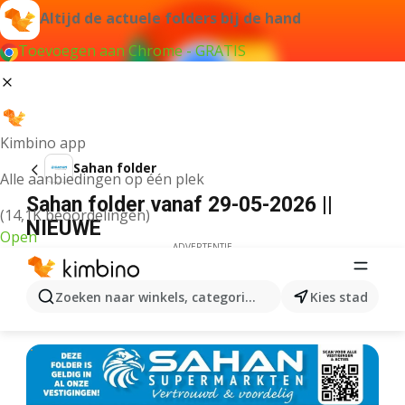
Altijd de actuele folders bij de hand
Toevoegen aan Chrome - GRATIS
Kimbino app
Sahan folder
Alle aanbiedingen op één plek
Sahan folder vanaf 29-05-2026 ||
(14,1K beoordelingen)
NIEUWE
Open
ADVERTENTIE
Zoeken naar winkels, categorieën, producten...
Kies stad