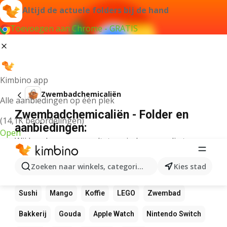
Altijd de actuele folders bij de hand
Toevoegen aan Chrome - GRATIS
Kimbino app
Zwembadchemicaliën
Alle aanbiedingen op één plek
Zwembadchemicaliën - Folder en
(14,1K beoordelingen)
aanbiedingen:
Open
Wij konden geen resultaten vinden voor die term.
Andere favoriete producten
Zoeken naar winkels, categorieën, producten...
Kies stad
NOS
Bol
Rekenmachine
Canvas
Pizza
Sushi
Mango
Koffie
LEGO
Zwembad
Bakkerij
Gouda
Apple Watch
Nintendo Switch