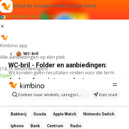
Altijd de actuele folders bij de hand
Toevoegen aan Chrome - GRATIS
Kimbino app
WC-bril
Alle aanbiedingen op één plek
WC-bril - Folder en aanbiedingen:
(14,1K beoordelingen)
Wij konden geen resultaten vinden voor die term.
Open
Andere favoriete producten
NOS
Bol
Rekenmachine
Canvas
Pizza
Zoeken naar winkels, categorieën, producten...
Kies stad
Sushi
Mango
Koffie
LEGO
Zwembad
Bakkerij
Gouda
Apple Watch
Nintendo Switch
Iphone
Bank
Centrum
Radio