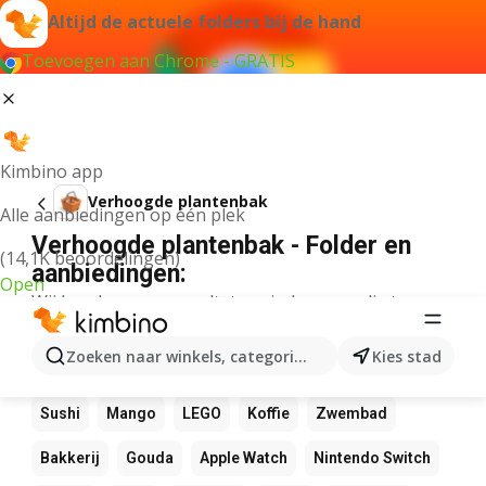
Altijd de actuele folders bij de hand
Toevoegen aan Chrome - GRATIS
Kimbino app
Verhoogde plantenbak
Alle aanbiedingen op één plek
Verhoogde plantenbak - Folder en
(14,1K beoordelingen)
aanbiedingen:
Open
Wij konden geen resultaten vinden voor die term.
Andere favoriete producten
Zoeken naar winkels, categorieën, producten...
Kies stad
NOS
Bol
Rekenmachine
Canvas
Pizza
Sushi
Mango
LEGO
Koffie
Zwembad
Bakkerij
Gouda
Apple Watch
Nintendo Switch