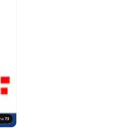
ina
73