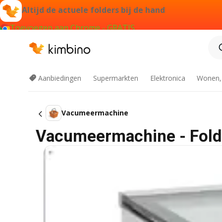
Altijd de actuele folders bij de hand
Toevoegen aan Chrome - GRATIS
Aanbiedingen
Supermarkten
Elektronica
Wonen,
Vacumeermachine
Vacumeermachine - Folde