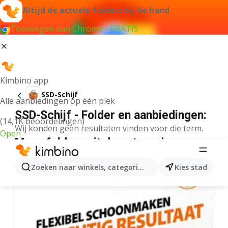
Altijd de actuele folders bij de hand
Toevoegen aan Chrome - GRATIS
Kimbino app
SSD-Schijf
Alle aanbiedingen op één plek
SSD-Schijf - Folder en aanbiedingen:
(14,1K beoordelingen)
Wij konden geen resultaten vinden voor die term.
Open
Meer folders uit de categorie
Zoeken naar winkels, categorieën, producten...
Kies stad