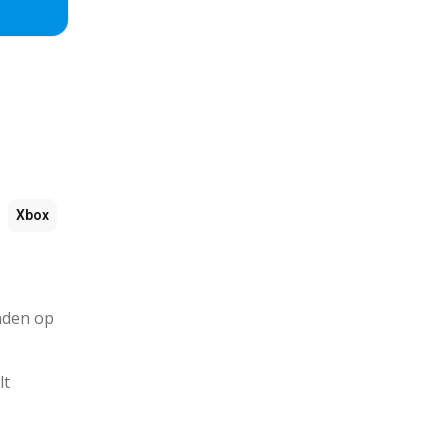
Xbox
inden op
lt