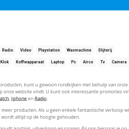
Radio
Video
Playstation
Wasmachine
Slijterij
Klok
Koffieapparaat
Laptop
Pc
Airco
Tv
Camera
e producten, kunt u gewoon rondkijken met behulp van onze
 op onze website vindt. U kunt ook interessante promoties v
atch
,
Iphone
en
Radio
.
 meer producten. Als u geen enkele fantastische verkoop wi
 wordt altijd op de hoogte gehouden.
udt: korting, uitverkoop en sparen. Bij ons bespaar je op