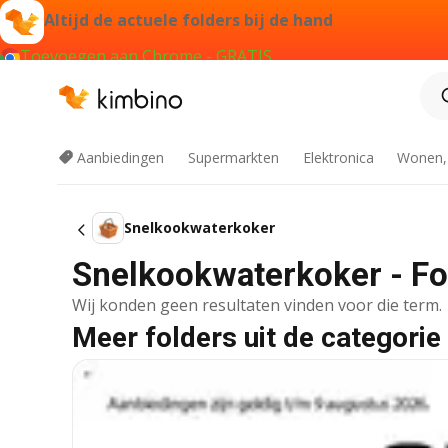
Altijd de actuele folders bij de hand
Toevoegen aan Chrome - GRATIS
Aanbiedingen
Supermarkten
Elektronica
Wonen,
Snelkookwaterkoker
Snelkookwaterkoker - Fo
Wij konden geen resultaten vinden voor die term.
Meer folders uit de categorie