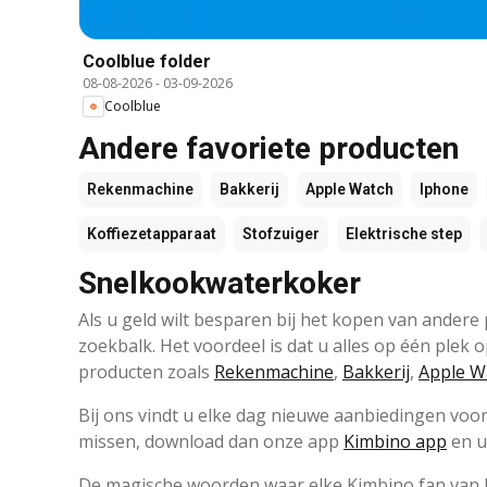
Coolblue folder
08-08-2026
-
03-09-2026
Coolblue
Andere favoriete producten
Rekenmachine
Bakkerij
Apple Watch
Iphone
Koffiezetapparaat
Stofzuiger
Elektrische step
Snelkookwaterkoker
Als u geld wilt besparen bij het kopen van ander
zoekbalk. Het voordeel is dat u alles op één plek
producten zoals
Rekenmachine
,
Bakkerij
,
Apple W
Bij ons vindt u elke dag nieuwe aanbiedingen voor
missen, download dan onze app
Kimbino app
en u
De magische woorden waar elke Kimbino fan van ho