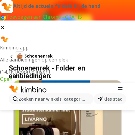
Altijd de actuele folders bij de hand
Toevoegen aan Chrome - GRATIS
Kimbino app
Schoenenrek
Alle aanbiedingen op één plek
Schoenenrek - Folder en
(14,1K beoordelingen)
aanbiedingen:
Open
Zoeken naar winkels, categorieën, producten...
Kies stad