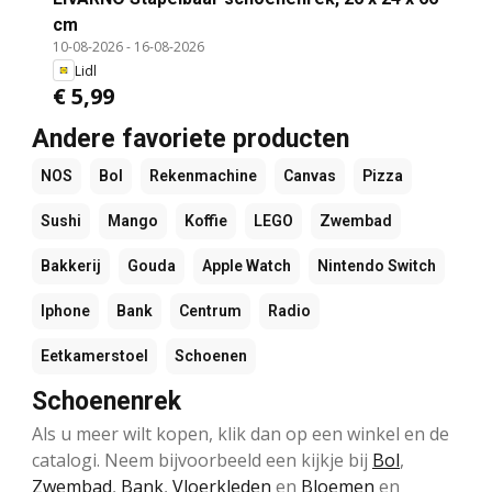
cm
10-08-2026
-
16-08-2026
Lidl
€ 5,99
Andere favoriete producten
NOS
Bol
Rekenmachine
Canvas
Pizza
Sushi
Mango
Koffie
LEGO
Zwembad
Bakkerij
Gouda
Apple Watch
Nintendo Switch
Iphone
Bank
Centrum
Radio
Eetkamerstoel
Schoenen
Schoenenrek
Als u meer wilt kopen, klik dan op een winkel en de
catalogi. Neem bijvoorbeeld een kijkje bij
Bol
,
Zwembad
,
Bank
,
Vloerkleden
en
Bloemen
en