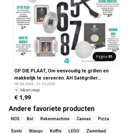
Pagina
81
OP DIE PLAAT, Om eenvoudig te grillen en
makkelijk te serveren. AH Satégriller
08-04-2026
-
31-10-2026
aluminium (4 stuks) of AH Serveerschaal
Albert Heijn
aluminium (35 cm, 3 stuks), per stuk
€ 1,99
Andere favoriete producten
NOS
Bol
Rekenmachine
Canvas
Pizza
Sushi
Mango
Koffie
LEGO
Zwembad