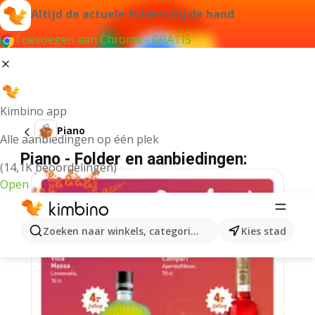
Altijd de actuele folders bij de hand
Toevoegen aan Chrome - GRATIS
Kimbino app
Piano
Alle aanbiedingen op één plek
Piano - Folder en aanbiedingen:
(14,1K beoordelingen)
Open
Zoeken naar winkels, categorieën, producten...
Kies stad