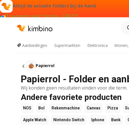
Altijd de actuele folders bij de hand
Toevoegen aan Chrome - GRATIS
Aanbiedingen
Supermarkten
Elektronica
Wonen,
Papierrol
Papierrol - Folder en aan
Wij konden geen resultaten vinden voor die term.
Andere favoriete producten
NOS
Bol
Rekenmachine
Canvas
Pizza
S
Apple Watch
Nintendo Switch
Iphone
Bank