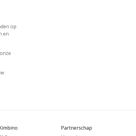
inden op
en en
 onze
uw
Kimbino
Partnerschap