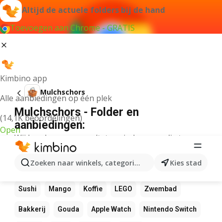
Altijd de actuele folders bij de hand
Toevoegen aan Chrome - GRATIS
Kimbino app
Mulchschors
Alle aanbiedingen op één plek
Mulchschors - Folder en
(14,1K beoordelingen)
aanbiedingen:
Open
Wij konden geen resultaten vinden voor die term.
Andere favoriete producten
Zoeken naar winkels, categorieën, producten...
Kies stad
NOS
Bol
Rekenmachine
Canvas
Pizza
Sushi
Mango
Koffie
LEGO
Zwembad
Bakkerij
Gouda
Apple Watch
Nintendo Switch