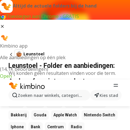
Altijd de actuele folders bij de hand
Toevoegen aan Chrome - GRATIS
Kimbino app
Leunstoel
Alle aanbiedingen op één plek
Leunstoel - Folder en aanbiedingen:
(14,1K beoordelingen)
Wij konden geen resultaten vinden voor die term.
Open
Andere favoriete producten
NOS
Bol
Rekenmachine
Canvas
Pizza
Zoeken naar winkels, categorieën, producten...
Kies stad
Sushi
Mango
Koffie
LEGO
Zwembad
Bakkerij
Gouda
Apple Watch
Nintendo Switch
Iphone
Bank
Centrum
Radio