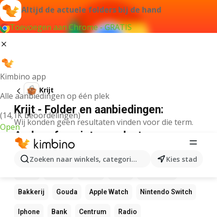
Altijd de actuele folders bij de hand
Toevoegen aan Chrome - GRATIS
Kimbino app
Krijt
Alle aanbiedingen op één plek
Krijt - Folder en aanbiedingen:
(14,1K beoordelingen)
Wij konden geen resultaten vinden voor die term.
Open
Andere favoriete producten
NOS
Bol
Rekenmachine
Canvas
Pizza
Zoeken naar winkels, categorieën, producten...
Kies stad
Sushi
Mango
Koffie
LEGO
Zwembad
Bakkerij
Gouda
Apple Watch
Nintendo Switch
Iphone
Bank
Centrum
Radio