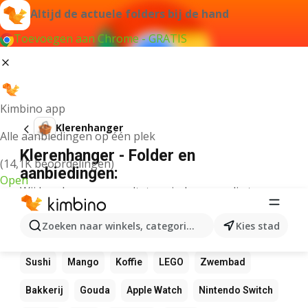
Altijd de actuele folders bij de hand
Toevoegen aan Chrome - GRATIS
Kimbino app
Klerenhanger
Alle aanbiedingen op één plek
Klerenhanger - Folder en
(14,1K beoordelingen)
aanbiedingen:
Open
Wij konden geen resultaten vinden voor die term.
Andere favoriete producten
Zoeken naar winkels, categorieën, producten...
Kies stad
NOS
Bol
Rekenmachine
Canvas
Pizza
Sushi
Mango
Koffie
LEGO
Zwembad
Bakkerij
Gouda
Apple Watch
Nintendo Switch