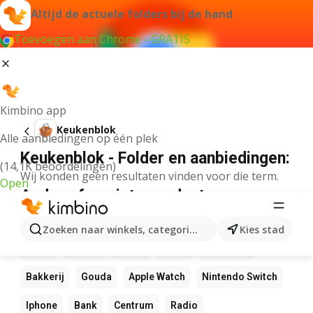
Altijd de actuele folders bij de hand
Toevoegen aan Chrome - GRATIS
Kimbino app
Keukenblok
Alle aanbiedingen op één plek
Keukenblok - Folder en aanbiedingen:
(14,1K beoordelingen)
Wij konden geen resultaten vinden voor die term.
Open
Andere favoriete producten
NOS
Bol
Rekenmachine
Canvas
Pizza
Zoeken naar winkels, categorieën, producten...
Kies stad
Sushi
Mango
Koffie
LEGO
Zwembad
Bakkerij
Gouda
Apple Watch
Nintendo Switch
Iphone
Bank
Centrum
Radio