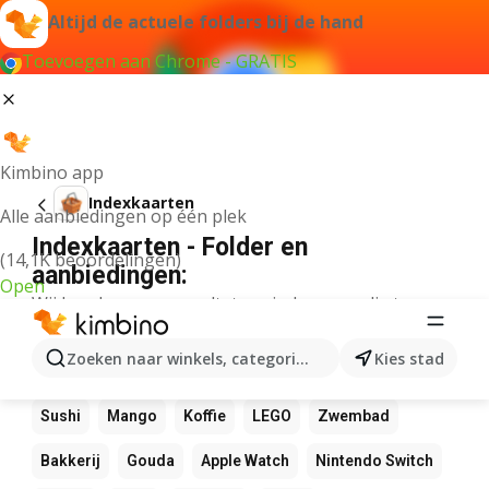
Altijd de actuele folders bij de hand
Toevoegen aan Chrome - GRATIS
Kimbino app
Indexkaarten
Alle aanbiedingen op één plek
Indexkaarten - Folder en
(14,1K beoordelingen)
aanbiedingen:
Open
Wij konden geen resultaten vinden voor die term.
Andere favoriete producten
Zoeken naar winkels, categorieën, producten...
Kies stad
NOS
Bol
Rekenmachine
Canvas
Pizza
Sushi
Mango
Koffie
LEGO
Zwembad
Bakkerij
Gouda
Apple Watch
Nintendo Switch