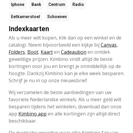
Iphone
Bank
Centrum
Radio
Eetkamerstoel
Schoenen
Indexkaarten
Als u meer wilt kopen, klik dan op een winkel en de
catalogi. Neem bijvoorbeeld een kijkje bij
Canvas
,
Folders
,
Boot
,
Kaart
en
Cadeaubon
en ontdek
geweldige prijzen. Kimbino vindt altijd de beste
kortingen voor jou en brengt je onmiddellijk op de
hoogte. Dankzij Kimbino kan je elke week besparen.
Schrijf je nu in op onze nieuwsbrief.
Wij verzamelen de beste aanbiedingen van uw
favoriete Nederlandse winkels. Als u meer geld wilt
besparen tijdens het winkelen, download dan onze
app
Kimbino app
en alle kortingen zijn altijd direct
beschikbaar.
De magische woorden waar elke Kimbino fan van