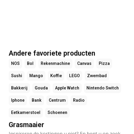
Andere favoriete producten
NOS
Bol
Rekenmachine
Canvas
Pizza
Sushi
Mango
Koffie
LEGO
Zwembad
Bakkerij
Gouda
Apple Watch
Nintendo Switch
Iphone
Bank
Centrum
Radio
Eetkamerstoel
Schoenen
Grasmaaier
Inspireren de kortingen u niet? En bent u op zoek