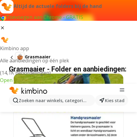
Altijd de actuele folders bij de hand
Toevoegen aan Chrome - GRATIS
Kimbino app
Grasmaaier
Alle aanbiedingen op één plek
Grasmaaier - Folder en aanbiedingen:
(14,1K beoordelingen)
Open
Zoeken naar winkels, categorieën, producten...
Kies stad