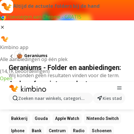
Altijd de actuele folders bij de hand
Toevoegen aan Chrome - GRATIS
Kimbino app
Geraniums
Alle aanbiedingen op één plek
Geraniums - Folder en aanbiedingen:
(14,1K beoordelingen)
Wij konden geen resultaten vinden voor die term.
Open
Andere favoriete producten
NOS
Bol
Rekenmachine
Canvas
Pizza
Zoeken naar winkels, categorieën, producten...
Kies stad
Sushi
Mango
LEGO
Koffie
Zwembad
Bakkerij
Gouda
Apple Watch
Nintendo Switch
Iphone
Bank
Centrum
Radio
Schoenen